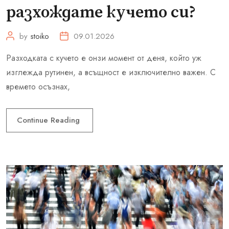
разхождате кучето си?
by
stoiko
09.01.2026
Разходката с кучето е онзи момент от деня, който уж
изглежда рутинен, а всъщност е изключително важен. С
времето осъзнах,
Continue Reading