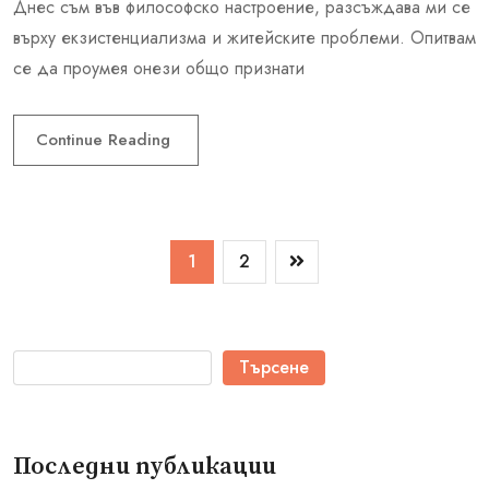
Днес съм във философско настроение, разсъждава ми се
върху екзистенциализма и житейските проблеми. Опитвам
се да проумея онези общо признати
Continue Reading
1
2
Търсене
Последни публикации