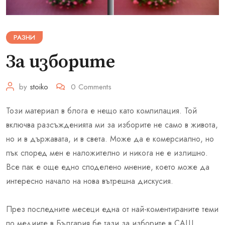
РАЗНИ
За изборите
by
stoiko
0
Comments
Този материал в блога е нещо като компилация. Той
включва разсъжденията ми за изборите не само в живота,
но и в държавата, и в света. Може да е комерсиално, но
пък според мен е наложително и никога не е излишно.
Все пак е още едно споделено мнение, което може да
интересно начало на нова вътрешна дискусия.
През последните месеци една от най-коментираните теми
по медиите в България бе тази за изборите в САЩ.