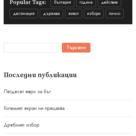
Popular Tags:
българия
година
действие
дестинация
държава
живот
избори
лично
Търсене
Последни публикации
Петдесет евро за бъг
Големият екран ни прецаква
Дребният избор