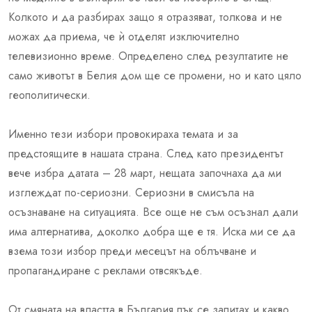
Колкото и да разбирах защо я отразяват, толкова и не
можах да приема, че ѝ отделят изключително
телевизионно време. Определено след резултатите не
само животът в Белия дом ще се промени, но и като цяло
геополитически.
Именно тези избори провокираха темата и за
предстоящите в нашата страна. След като президентът
вече избра датата – 28 март, нещата започнаха да ми
изглеждат по-сериозни. Сериозни в смисъла на
осъзнаване на ситуацията. Все още не съм осъзнал дали
има алтернатива, доколко добра ще е тя. Иска ми се да
взема този избор преди месецът на облъчване и
пропагандиране с реклами отвсякъде.
От смяната на властта в България пък се запитах и какво