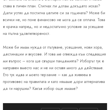
става в личен план. Стигнах ли дотам докъдето исках?
Дали успях да постигна целите си за годината? Може би
всички не, но поне финансово не мога да се оплача. Това
е крачка напред, но и недостатъчно условие за усещане
на пълна удовлетвореност.
Може би имам нужда от пътуване, усещания, нови хора,
дестинации и вкусове. И това ме отвежда към следващия
ми въпрос – кога ще свърши пандемията? Изборът тук е
направен вместо нас и не ни оставя много да действаме.
Ето тук идва и моето терзание – как да живеем в
противовес на правилата и като нямаме дори алтернатива
да ги нарушим? Какъв избор още имаме?