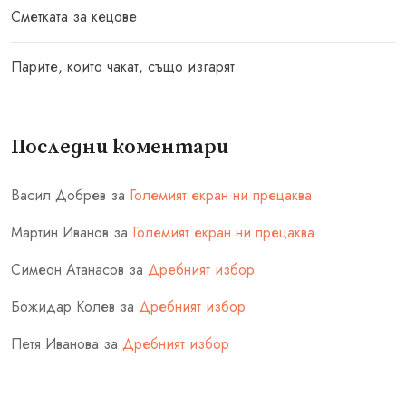
Сметката за кецове
Парите, които чакат, също изгарят
Последни коментари
Васил Добрев
за
Големият екран ни прецаква
Мартин Иванов
за
Големият екран ни прецаква
Симеон Атанасов
за
Дребният избор
Божидар Колев
за
Дребният избор
Петя Иванова
за
Дребният избор