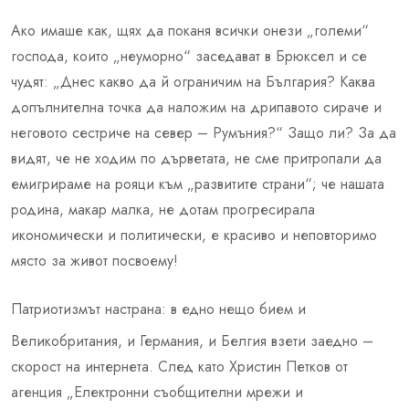
Ако имаше как, щях да поканя всички онези „големи“
господа, които „неуморно“ заседават в Брюксел и се
чудят: „Днес какво да й ограничим на България? Каква
допълнителна точка да наложим на дрипавото сираче и
неговото сестриче на север – Румъния?“ Защо ли? За да
видят, че не ходим по дърветата, не сме притропали да
емигрираме на рояци към „развитите страни“; че нашата
родина, макар малка, не дотам прогресирала
икономически и политически, е красиво и неповторимо
място за живот посвоему!
Патриотизмът настрана: в едно нещо бием и
Великобритания, и Германия, и Белгия взети заедно –
скорост на интернета. След като Христин Петков от
агенция „Електронни съобщителни мрежи и