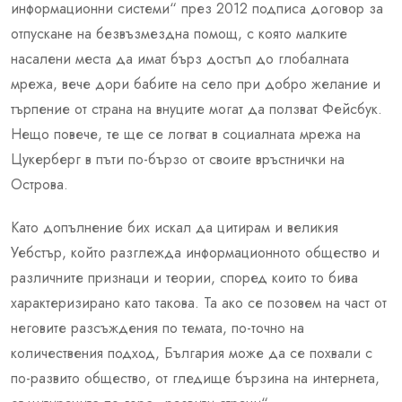
информационни системи“ през 2012 подписа договор за
отпускане на безвъзмездна помощ, с която малките
насалени места да имат бърз достъп до глобалната
мрежа, вече дори бабите на село при добро желание и
търпение от страна на внуците могат да ползват Фейсбук.
Нещо повече, те ще се логват в социалната мрежа на
Цукерберг в пъти по-бързо от своите връстнички на
Острова.
Като допълнение бих искал да цитирам и великия
Уебстър, който разглежда информационното общество и
различните признаци и теории, според които то бива
характеризирано като такова. Та ако се позовем на част от
неговите разсъждения по темата, по-точно на
количествения подход, България може да се похвали с
по-развито общество, от гледище бързина на интернета,