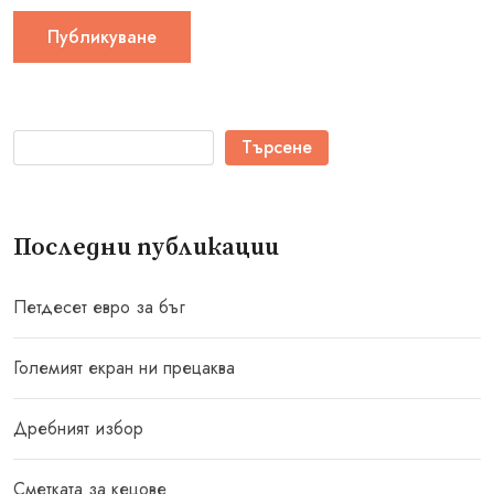
Търсене
Последни публикации
Петдесет евро за бъг
Големият екран ни прецаква
Дребният избор
Сметката за кецове