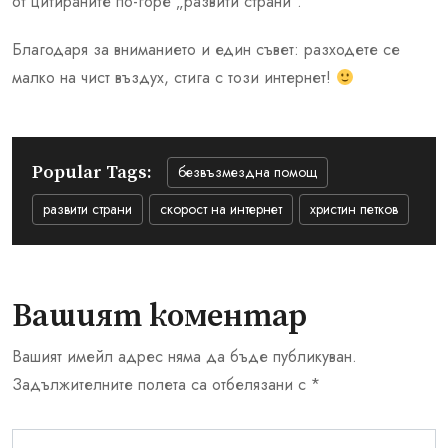
от цитираните по-горе „развити страни“.
Благодаря за вниманието и един съвет: разходете се
малко на чист въздух, стига с този интернет!
Popular Tags:
безвъзмездна помощ
развити страни
скорост на интернет
христин петков
Вашият коментар
Вашият имейл адрес няма да бъде публикуван.
Задължителните полета са отбелязани с
*