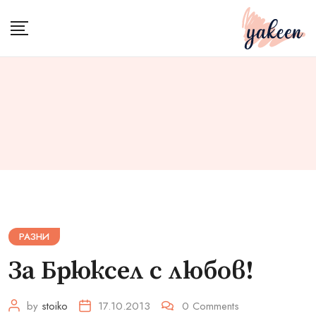
Skip
to
content
РАЗНИ
За Брюксел с любов!
by
stoiko
17.10.2013
0
Comments