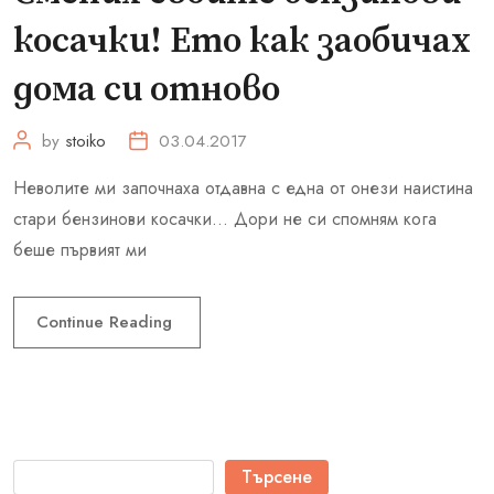
косачки! Ето как заобичах
дома си отново
by
stoiko
03.04.2017
Неволите ми започнаха отдавна с една от онези наистина
стари бензинови косачки… Дори не си спомням кога
беше първият ми
Continue Reading
Търсене