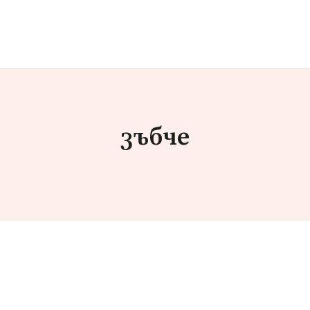
зъбче