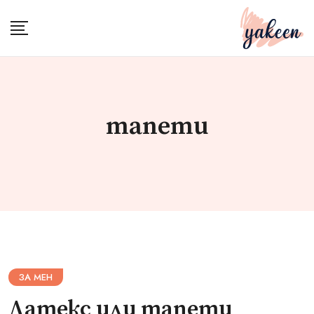
Skip
to
content
тапети
ЗА МЕН
Латекс или тапети