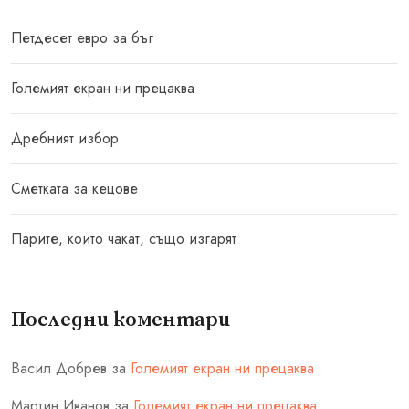
Петдесет евро за бъг
Големият екран ни прецаква
Дребният избор
Сметката за кецове
Парите, които чакат, също изгарят
Последни коментари
Васил Добрев
за
Големият екран ни прецаква
Мартин Иванов
за
Големият екран ни прецаква