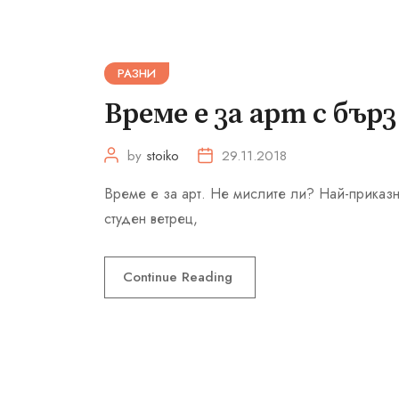
РАЗНИ
Време е за арт с бър
by
stoiko
29.11.2018
Време е за арт. Не мислите ли? Най-приказн
студен ветрец,
Continue Reading