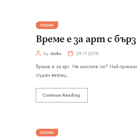
РАЗНИ
Време е за арт с бър
by
stoiko
29.11.2018
Време е за арт. Не мислите ли? Най-приказн
студен ветрец,
Continue Reading
РАЗНИ