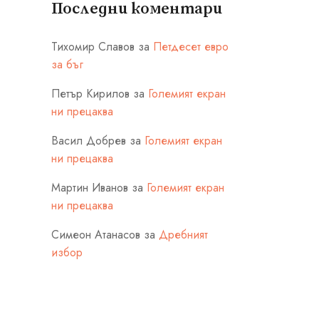
Последни коментари
Тихомир Славов
за
Петдесет евро
за бъг
Петър Кирилов
за
Големият екран
ни прецаква
Васил Добрев
за
Големият екран
ни прецаква
Мартин Иванов
за
Големият екран
ни прецаква
Симеон Атанасов
за
Дребният
избор