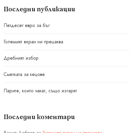
Последни публикации
Петдесет евро за бъг
Големият екран ни прецаква
Дребният избор
Сметката за кецове
Парите, които чакат, също изгарят
Последни коментари
Васил Добрев
за
Големият екран ни прецаква