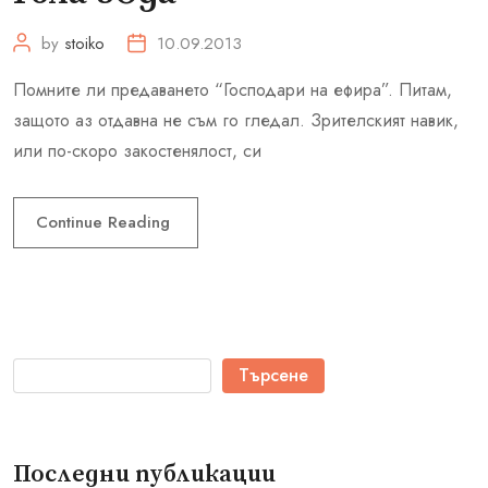
by
stoiko
10.09.2013
Помните ли предаването “Господари на ефира”. Питам,
защото аз отдавна не съм го гледал. Зрителският навик,
или по-скоро закостенялост, си
Continue Reading
Търсене
Последни публикации