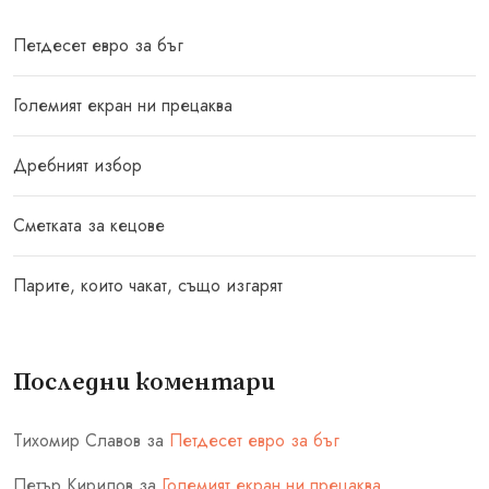
Петдесет евро за бъг
Големият екран ни прецаква
Дребният избор
Сметката за кецове
Парите, които чакат, също изгарят
Последни коментари
Тихомир Славов
за
Петдесет евро за бъг
Петър Кирилов
за
Големият екран ни прецаква