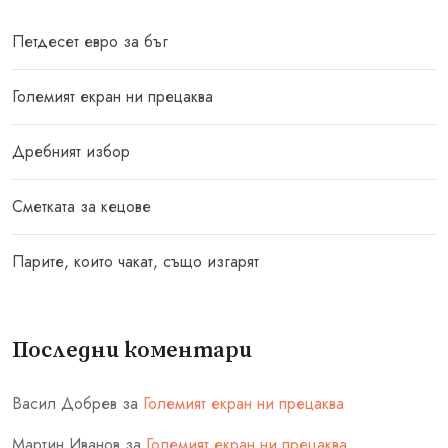
Петдесет евро за бъг
Големият екран ни прецаква
Дребният избор
Сметката за кецове
Парите, които чакат, също изгарят
Последни коментари
Васил Добрев
за
Големият екран ни прецаква
Мартин Иванов
за
Големият екран ни прецаква