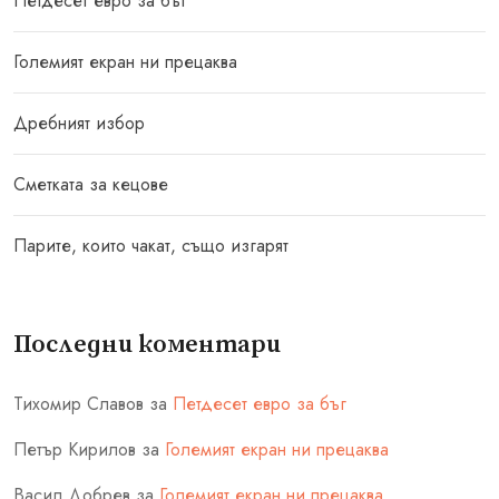
Петдесет евро за бъг
Големият екран ни прецаква
Дребният избор
Сметката за кецове
Парите, които чакат, също изгарят
Последни коментари
Тихомир Славов
за
Петдесет евро за бъг
Петър Кирилов
за
Големият екран ни прецаква
Васил Добрев
за
Големият екран ни прецаква