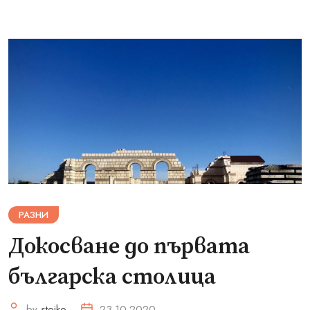
РАЗНИ
Докосване до първата
българска столица
by
stoiko
23.10.2020