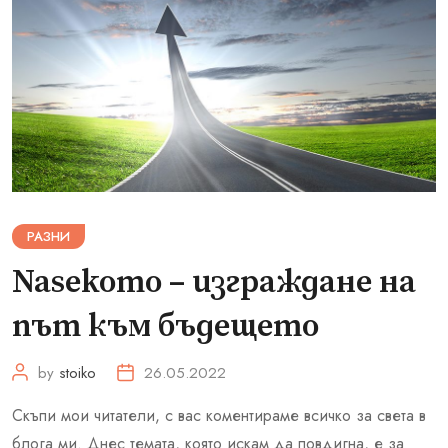
РАЗНИ
Nasekomo – изграждане на
път към бъдещето
by
stoiko
26.05.2022
Скъпи мои читатели, с вас коментираме всичко за света в
блога ми. Днес темата, която искам да повдигна, е за