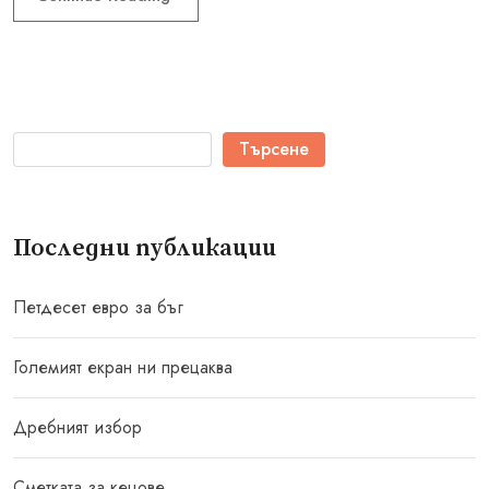
Търсене
Последни публикации
Петдесет евро за бъг
Големият екран ни прецаква
Дребният избор
Сметката за кецове