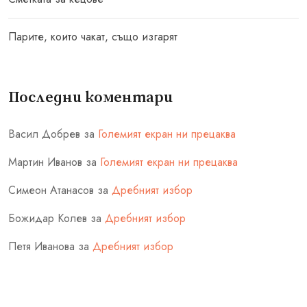
Парите, които чакат, също изгарят
Последни коментари
Васил Добрев
за
Големият екран ни прецаква
Мартин Иванов
за
Големият екран ни прецаква
Симеон Атанасов
за
Дребният избор
Божидар Колев
за
Дребният избор
Петя Иванова
за
Дребният избор