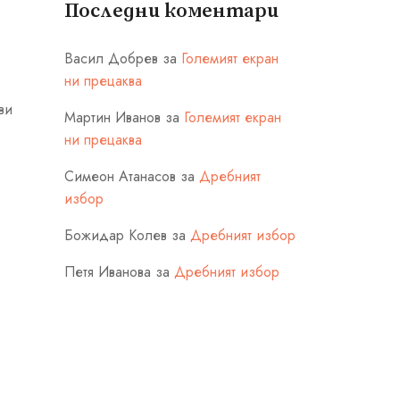
Последни коментари
Васил Добрев
за
Големият екран
ни прецаква
ви
Мартин Иванов
за
Големият екран
ни прецаква
Симеон Атанасов
за
Дребният
избор
Божидар Колев
за
Дребният избор
Петя Иванова
за
Дребният избор