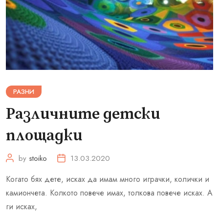
РАЗНИ
Различните детски
площадки
by
stoiko
13.03.2020
Когато бях дете, исках да имам много играчки, колички и
камиончета. Колкото повече имах, толкова повече исках. А
ги исках,