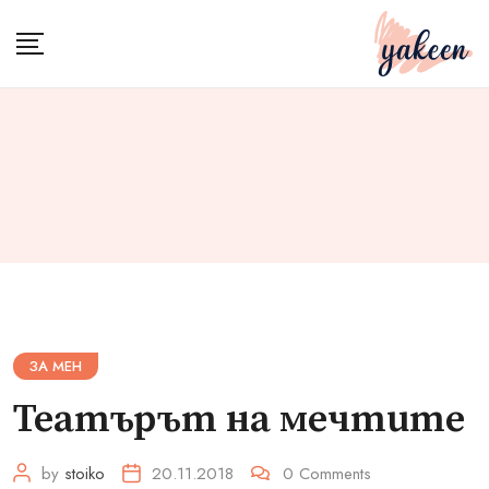
Skip
to
content
ЗА МЕН
Театърът на мечтите
by
stoiko
20.11.2018
0
Comments