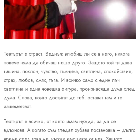
Театърът е страст. Веднъж влюбиш ли се в него, никога
повече няма да обичаш нещо друго. Защото той ти дава
тишина, поклон, чувство, тъмнина, светлина, спокойствие,
страх, любов, смях, тъга. И всичко само с един лъч
светлина и една човешка фигура, произнасяща дума след
дума. Слова, които достигат до теб, остават там и те
зашеметяват.
Театърът е всичко, от което имам нужда, за да се
вдъхновя. А когато съм гледал хубава постановка – дълго
време след това ме държи емоцията от нея. Защото