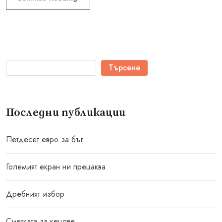
Търсене
Последни публикации
Петдесет евро за бъг
Големият екран ни прецаква
Дребният избор
Сметката за кецове