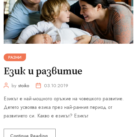
РАЗНИ
Език и развитие
by
stoiko
03.10.2019
Езикът е най-мощното оръжие на човешкото развитие.
Детето усвоява езика през най-ранния период от
развитието си. Какво е езикът? Езикът
Continue Reading