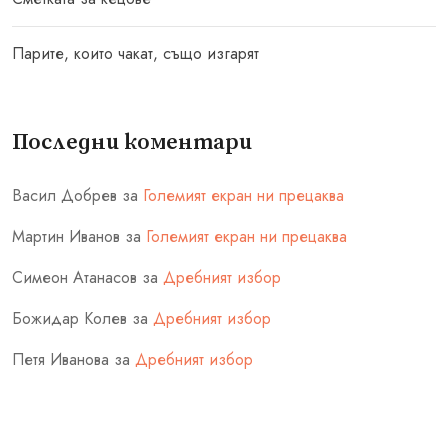
Парите, които чакат, също изгарят
Последни коментари
Васил Добрев
за
Големият екран ни прецаква
Мартин Иванов
за
Големият екран ни прецаква
Симеон Атанасов
за
Дребният избор
Божидар Колев
за
Дребният избор
Петя Иванова
за
Дребният избор