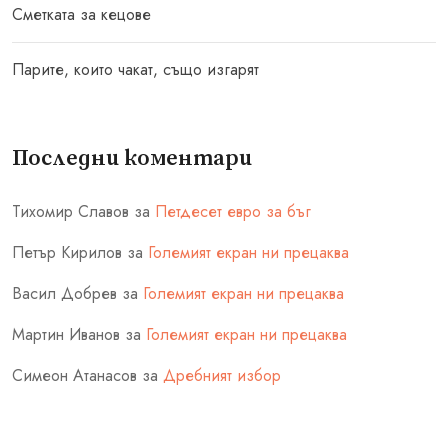
Сметката за кецове
Парите, които чакат, също изгарят
Последни коментари
Тихомир Славов
за
Петдесет евро за бъг
Петър Кирилов
за
Големият екран ни прецаква
Васил Добрев
за
Големият екран ни прецаква
Мартин Иванов
за
Големият екран ни прецаква
Симеон Атанасов
за
Дребният избор