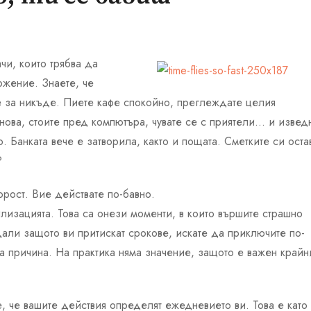
чи, които трябва да
ожение. Знаете, че
те за никъде. Пиете кафе спокойно, преглеждате целия
онова, стоите пред компютъра, чувате се с приятели… и изве
 Банката вече е затворила, както и пощата. Сметките си оста
?
орост. Вие действате по-бавно.
лизацията. Това са онези моменти, в които вършите страшно
али защото ви притискат срокове, искате да приключите по-
а причина. На практика няма значение, защото е важен крайн
, че вашите действия определят ежедневието ви. Това е като