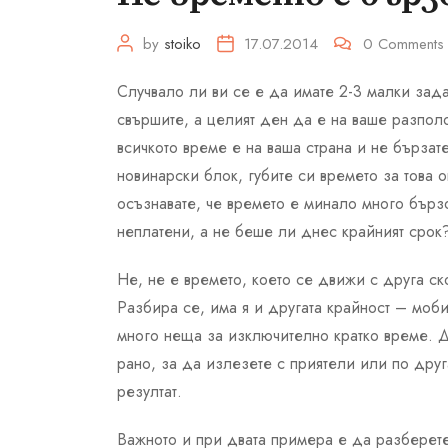
by
stoiko
17.07.2014
0
Comments
Случвало ли ви се е да имате 2-3 малки зада
свършите, а целият ден да е на ваше разпол
всичкото време е на ваша страна и не бърза
новинарски блок, губите си времето за това 
осъзнавате, че времето е минало много бързо.
неплатени, а не беше ли днес крайният срок
Не, не е времето, което се движи с друга ск
Разбира се, има я и другата крайност – моби
много неща за изключително кратко време. Д
рано, за да излезете с приятели или по друг
резултат.
Важното и при двата примера е да разберете