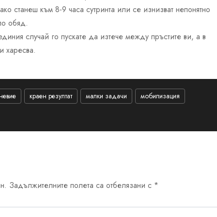
ако станеш към 8-9 часа сутринта или се изнизват непонятно
по обяд.
диния случай го пускате да изтече между пръстите ви, а в
ви харесва.
невие
краен резултат
малки задачи
мобилизация
н.
Задължителните полета са отбелязани с
*