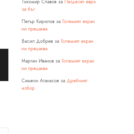
Тихомир Славов
за
Петдесет евро
за бъг
Петър Кирилов
за
Големият екран
ни прецаква
Васил Добрев
за
Големият екран
ни прецаква
Мартин Иванов
за
Големият екран
ни прецаква
Симеон Атанасов
за
Дребният
избор