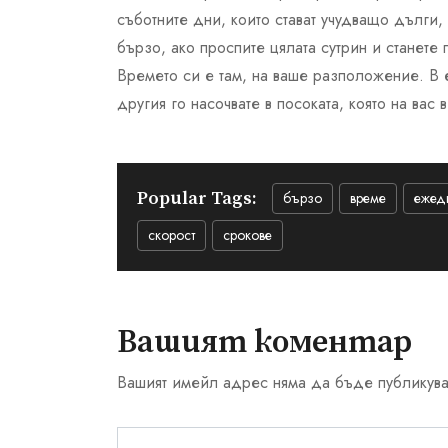
съботните дни, които стават учудващо дълги, 
бързо, ако проспите цялата сутрин и станете 
Времето си е там, на ваше разположение. В е
другия го насочвате в посоката, която на вас 
Popular Tags:
бързо
време
ежед
скорост
срокове
Вашият коментар
Вашият имейл адрес няма да бъде публикува