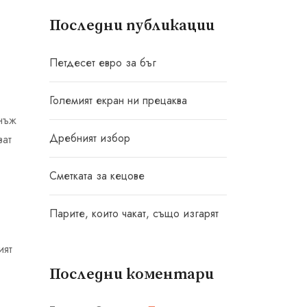
Последни публикации
Петдесет евро за бъг
Големият екран ни прецаква
днъж
Дребният избор
ват
Сметката за кецове
Парите, които чакат, също изгарят
ият
Последни коментари