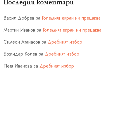
Последни коментари
Васил Добрев
за
Големият екран ни прецаква
Мартин Иванов
за
Големият екран ни прецаква
Симеон Атанасов
за
Дребният избор
Божидар Колев
за
Дребният избор
Петя Иванова
за
Дребният избор
Блога на Стоил Ганчев