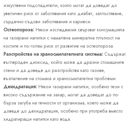
изкуствени подсладители, които могат да доведат до
увеличен риск от заболявания като диабет, затлъстяване,
сърдечно-съдови заболявания и кариеси.
Остеопороза:
Някои изследвания свързват консумацията
на газирани напитки с намалена минерална плътност на
костите и по-голям риск от развитие на остеопороза.
Разстройства на храносмилателната система:
Съдържат
въглероден диоксид, който може да дразни стомашните
стени и да доведе до разстройства като газове,
възпаление на стомаха и храносмилателни проблеми.
Дехидратация:
Някои газирани напитки, особено тези с
високо съдържание на захар, могат да доведат до по-
бърза загуба на течности от организма, което може да
доведе до дехидратация, особено при употреба вместо
хидратиращи напитки като вода.