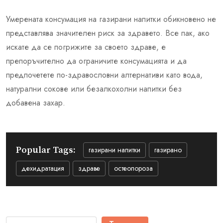
Умерената консумация на газирани напитки обикновено не
представлява значителен риск за здравето. Все пак, ако
искате да се погрижите за своето здраве, е
препоръчително да ограничите консумацията и да
предпочетете по-здравословни алтернативи като вода,
натурални сокове или безалкохолни напитки без
добавена захар.
Popular Tags:
газирани напитки
газирано
дехидратация
здраве
остеопороза