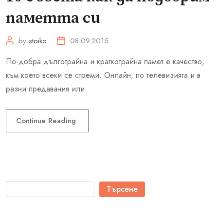
паметта си
by
stoiko
08.09.2015
По-добра дълготрайна и краткотрайна памет е качество,
към което всеки се стреми. Онлайн, по телевизията и в
разни предавания или
Continue Reading
Търсене