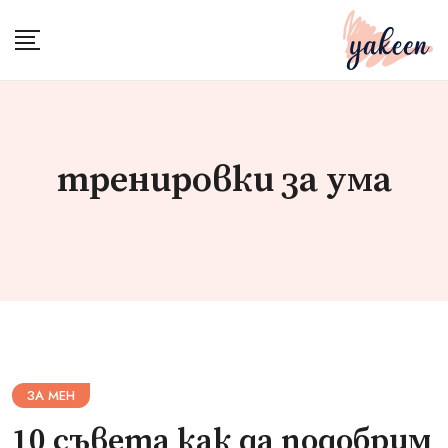
Skip
to
content
тренировки за ума
ЗА МЕН
10 съвета как да подобрим