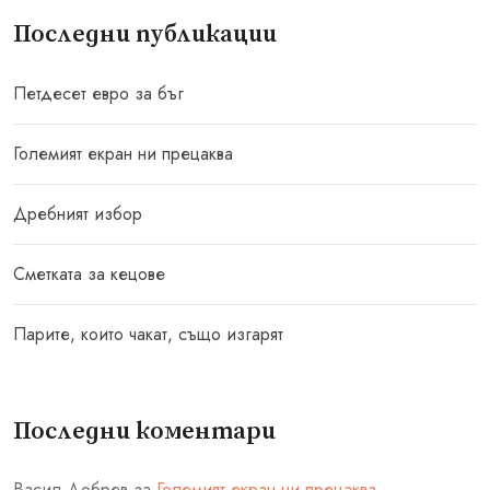
Последни публикации
Петдесет евро за бъг
Големият екран ни прецаква
Дребният избор
Сметката за кецове
Парите, които чакат, също изгарят
Последни коментари
Васил Добрев
за
Големият екран ни прецаква