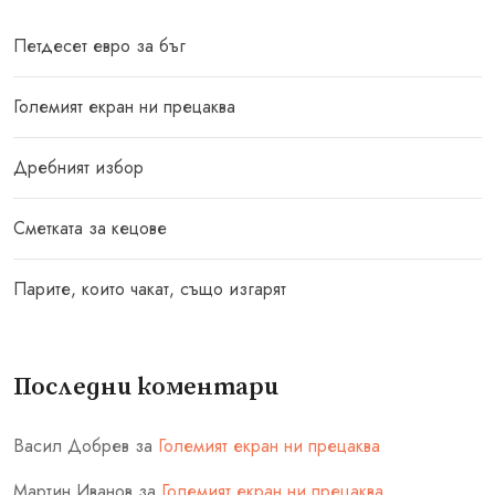
Петдесет евро за бъг
Големият екран ни прецаква
Дребният избор
Сметката за кецове
Парите, които чакат, също изгарят
Последни коментари
Васил Добрев
за
Големият екран ни прецаква
Мартин Иванов
за
Големият екран ни прецаква