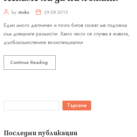
by
stoiko
29.08.2013
Един много делничен и почти битов сюжет ме подтикна
към днешните размисли. Както често се случва в живота,
дълбокомислените екзистенциални
Continue Reading
Търсене
Последни публикации