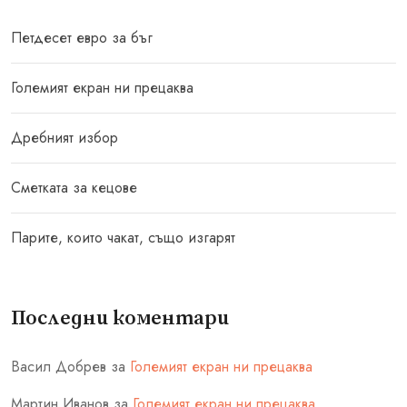
Петдесет евро за бъг
Големият екран ни прецаква
Дребният избор
Сметката за кецове
Парите, които чакат, също изгарят
Последни коментари
Васил Добрев
за
Големият екран ни прецаква
Мартин Иванов
за
Големият екран ни прецаква