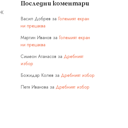
Последни коментари
ФК
Васил Добрев
за
Големият екран
ни прецаква
Мартин Иванов
за
Големият екран
ни прецаква
Симеон Атанасов
за
Дребният
избор
Божидар Колев
за
Дребният избор
Петя Иванова
за
Дребният избор