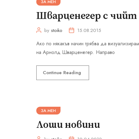
ЗА МЕН
Шварценегер с чийт 
by
stoiko
15.08.2015
Ако по някакъв начин трябва да визуализира
на Арнолд Шварценегер. Направо
Continue Reading
ЗА МЕН
Лоши новини