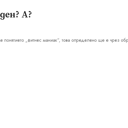
ден? А?
ме понятието „фитнес маниак“, това определено ще е чрез об