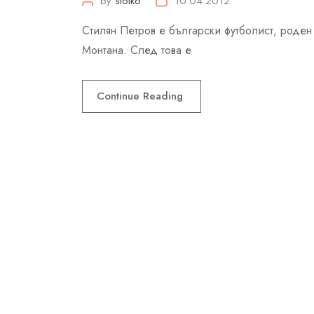
by
stoiko
10.04.2012
Стилян Петров е български футболист, роден 
Монтана. След това е
Continue Reading