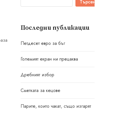
Търсене
Последни публикации
раза
Петдесет евро за бъг
Големият екран ни прецаква
Дребният избор
Сметката за кецове
Парите, които чакат, също изгарят