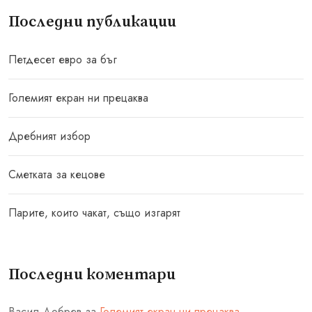
Последни публикации
Петдесет евро за бъг
Големият екран ни прецаква
Дребният избор
Сметката за кецове
Парите, които чакат, също изгарят
Последни коментари
Васил Добрев
за
Големият екран ни прецаква