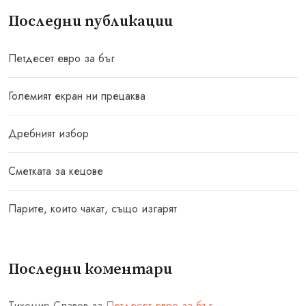
Последни публикации
Петдесет евро за бъг
Големият екран ни прецаква
Дребният избор
Сметката за кецове
Парите, които чакат, също изгарят
Последни коментари
Тихомир Славов
за
Петдесет евро за бъг