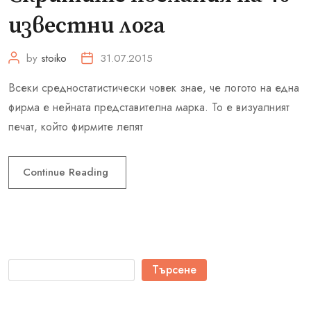
известни лога
by
stoiko
31.07.2015
Всеки средностатистически човек знае, че логото на една
фирма е нейната представителна марка. То е визуалният
печат, който фирмите лепят
Continue Reading
Търсене