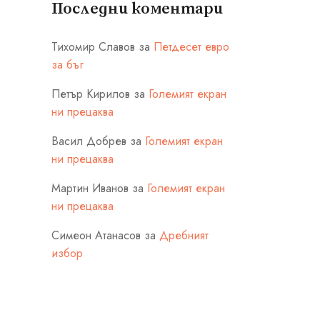
Последни коментари
Тихомир Славов
за
Петдесет евро
за бъг
Петър Кирилов
за
Големият екран
ни прецаква
Васил Добрев
за
Големият екран
ни прецаква
Мартин Иванов
за
Големият екран
ни прецаква
Симеон Атанасов
за
Дребният
избор