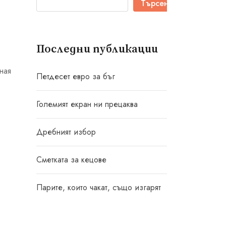
Търсене
Последни публикации
ная
Петдесет евро за бъг
Големият екран ни прецаква
Дребният избор
Сметката за кецове
Парите, които чакат, също изгарят