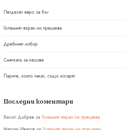
Петдесет евро за бъг
Големият екран ни прецаква
Дребният избор
Сметката за кецове
Парите, които чакат, също изгарят
Последни коментари
Васил Добрев
за
Големият екран ни прецаква
Мартин Иванов
за
Големият екран ни прецаква