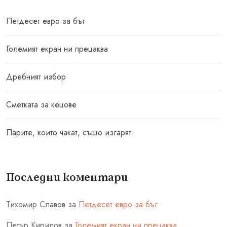
Петдесет евро за бъг
Големият екран ни прецаква
Дребният избор
Сметката за кецове
Парите, които чакат, също изгарят
Последни коментари
Тихомир Славов
за
Петдесет евро за бъг
Петър Кирилов
за
Големият екран ни прецаква