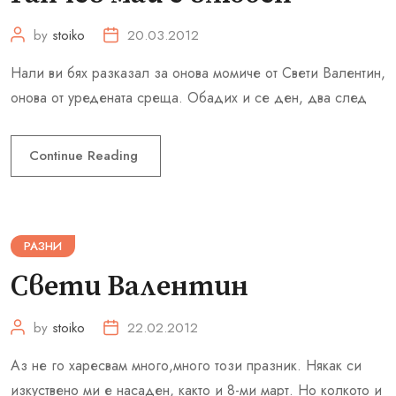
by
stoiko
20.03.2012
Нали ви бях разказал за онова момиче от Свети Валентин,
онова от уредената среща. Обадих и се ден, два след
Continue Reading
РАЗНИ
Свети Валентин
by
stoiko
22.02.2012
Аз не го харесвам много,много този празник. Някак си
изкуствено ми е насаден, както и 8-ми март. Но колкото и