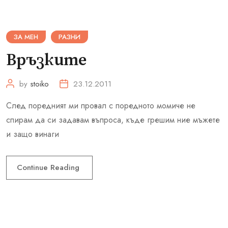
ЗА МЕН
РАЗНИ
Връзките
by
stoiko
23.12.2011
След поредният ми провал с поредното момиче не
спирам да си задавам въпроса, къде грешим ние мъжете
и защо винаги
Continue Reading