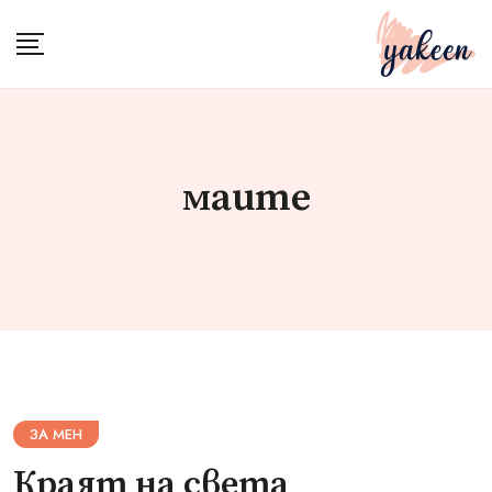
Skip
to
content
маите
ЗА МЕН
Краят на света