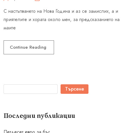
С настъпването на Нова Година и аз се замислих, а и
приятелите и хората около мен, за предсказанието на
маите
Continue Reading
Търсене
Последни публикации
Петдесет евро за бъг