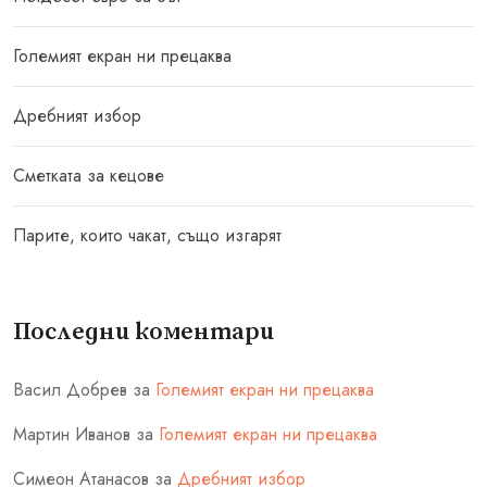
Големият екран ни прецаква
Дребният избор
Сметката за кецове
Парите, които чакат, също изгарят
Последни коментари
Васил Добрев
за
Големият екран ни прецаква
Мартин Иванов
за
Големият екран ни прецаква
Симеон Атанасов
за
Дребният избор