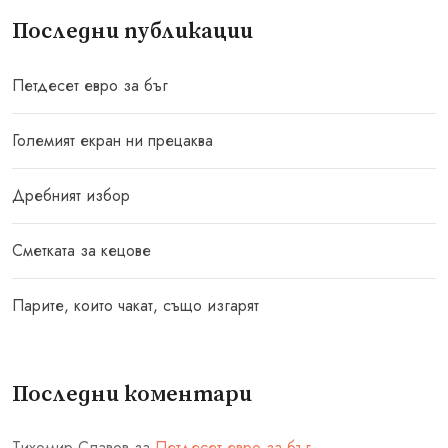
Последни публикации
Петдесет евро за бъг
Големият екран ни прецаква
Дребният избор
Сметката за кецове
Парите, които чакат, също изгарят
Последни коментари
Тихомир Славов
за
Петдесет евро за бъг