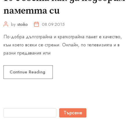
паметта си
by
stoiko
08.09.2015
По-добра дълготрайна и краткотрайна памет е качество,
към което всеки се стреми. Онлайн, по телевизията и в
разни предавания или
Continue Reading
Търсене