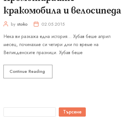
кракомобила и велосипеда
by
stoiko
02.05.2015
Нека ви разкажа една история… Хубав беше април
месец, починахме си четири дни по време на
Великденските празници. Хубав беше
Continue Reading
Търсене