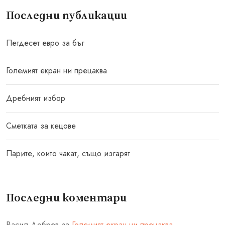
Последни публикации
Петдесет евро за бъг
Големият екран ни прецаква
Дребният избор
Сметката за кецове
Парите, които чакат, също изгарят
Последни коментари
Васил Добрев
за
Големият екран ни прецаква