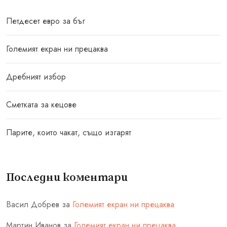
Петдесет евро за бъг
Големият екран ни прецаква
Дребният избор
Сметката за кецове
Парите, които чакат, също изгарят
Последни коментари
Васил Добрев
за
Големият екран ни прецаква
Мартин Иванов
за
Големият екран ни прецаква