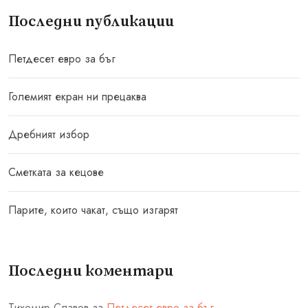
Последни публикации
Петдесет евро за бъг
Големият екран ни прецаква
Дребният избор
Сметката за кецове
Парите, които чакат, също изгарят
Последни коментари
Тихомир Славов
за
Петдесет евро за бъг