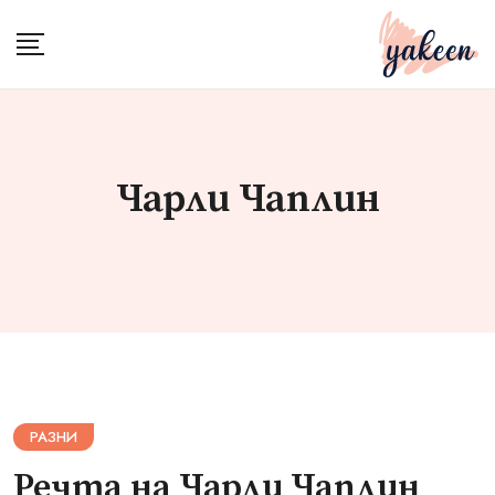
Skip
to
content
Чарли Чаплин
РАЗНИ
Речта на Чарли Чаплин