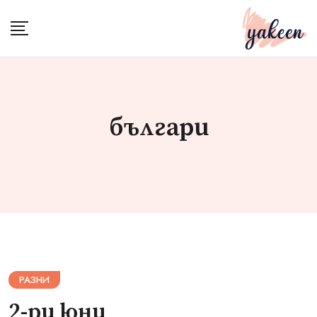
Skip
to
content
българи
РАЗНИ
2-ри юни