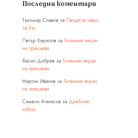
Последни коментари
Тихомир Славов
за
Петдесет евро
за бъг
Петър Кирилов
за
Големият екран
ни прецаква
Васил Добрев
за
Големият екран
ни прецаква
Мартин Иванов
за
Големият екран
ни прецаква
Симеон Атанасов
за
Дребният
избор