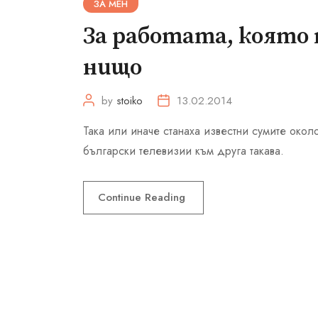
ЗА МЕН
За работата, която т
нищо
by
stoiko
13.02.2014
Така или иначе станаха известни сумите око
български телевизии към друга такава.
Continue Reading