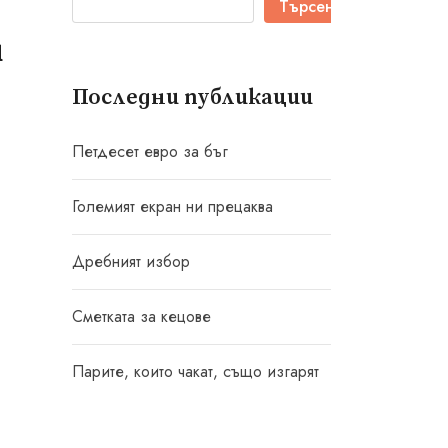
Търсене
и
Последни публикации
Петдесет евро за бъг
Големият екран ни прецаква
Дребният избор
Сметката за кецове
Парите, които чакат, също изгарят