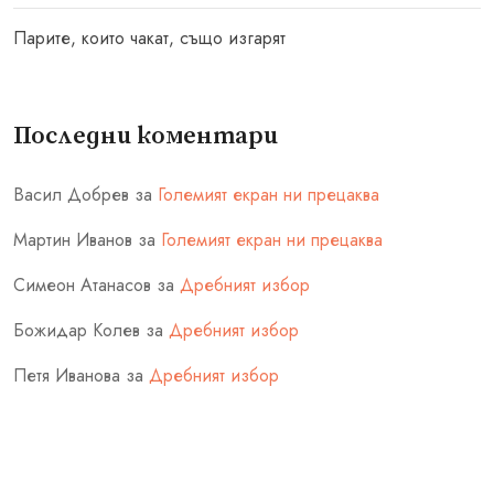
Парите, които чакат, също изгарят
Последни коментари
Васил Добрев
за
Големият екран ни прецаква
Мартин Иванов
за
Големият екран ни прецаква
Симеон Атанасов
за
Дребният избор
Божидар Колев
за
Дребният избор
Петя Иванова
за
Дребният избор