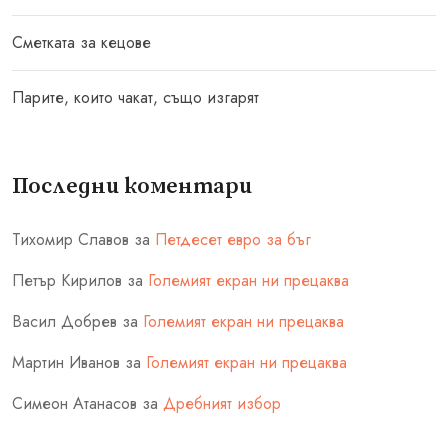
Сметката за кецове
Парите, които чакат, също изгарят
Последни коментари
Тихомир Славов
за
Петдесет евро за бъг
Петър Кирилов
за
Големият екран ни прецаква
Васил Добрев
за
Големият екран ни прецаква
Мартин Иванов
за
Големият екран ни прецаква
Симеон Атанасов
за
Дребният избор