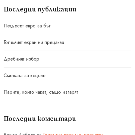
Последни публикации
Петдесет евро за бъг
Големият екран ни прецаква
Дребният избор
Сметката за кецове
Парите, които чакат, също изгарят
Последни коментари
Васил Добрев
за
Големият екран ни прецаква