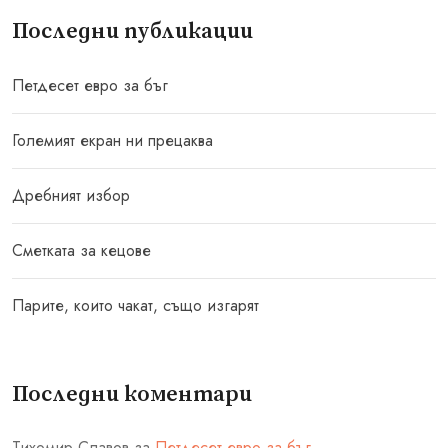
Последни публикации
Петдесет евро за бъг
Големият екран ни прецаква
Дребният избор
Сметката за кецове
Парите, които чакат, също изгарят
Последни коментари
Тихомир Славов
за
Петдесет евро за бъг