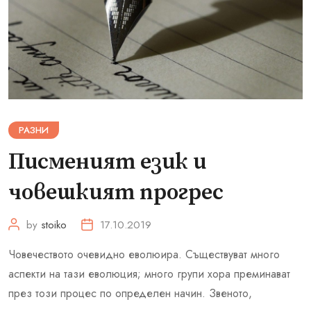
РАЗНИ
Писменият език и
човешкият прогрес
by
stoiko
17.10.2019
Човечеството очевидно еволюира. Съществуват много
аспекти на тази еволюция; много групи хора преминават
през този процес по определен начин. Звеното,