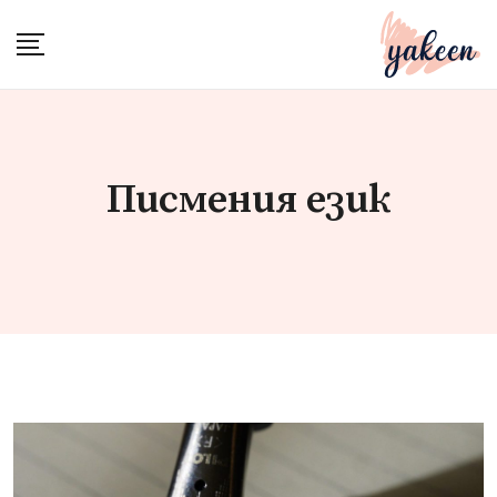
Skip
to
content
Писмения език