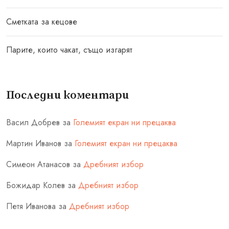
Сметката за кецове
Парите, които чакат, също изгарят
Последни коментари
Васил Добрев
за
Големият екран ни прецаква
Мартин Иванов
за
Големият екран ни прецаква
Симеон Атанасов
за
Дребният избор
Божидар Колев
за
Дребният избор
Петя Иванова
за
Дребният избор