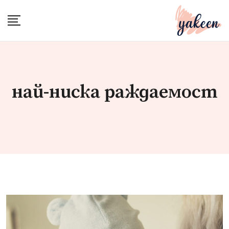
Skip
to
content
най-ниска раждаемост