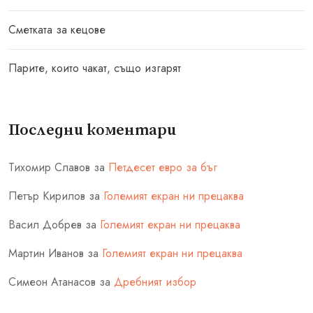
Сметката за кецове
Парите, които чакат, също изгарят
Последни коментари
Тихомир Славов
за
Петдесет евро за бъг
Петър Кирилов
за
Големият екран ни прецаква
Васил Добрев
за
Големият екран ни прецаква
Мартин Иванов
за
Големият екран ни прецаква
Симеон Атанасов
за
Дребният избор