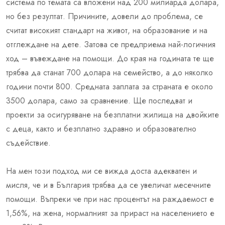
система по темата са вложени над 200 милиарда долара,
но без резултат. Причините, довели до проблема, се
считат високият стандарт на живот, на образование и на
отглеждане на дете. Затова се предприема най-логичния
ход – въвеждане на помощи. До края на годината те ще
трябва да станат 700 долара на семейство, а до няколко
години почти 800. Средната заплата за страната е около
3500 долара, само за сравнение. Ще последват и
проекти за осигуряване на безплатни жилища на двойките
с деца, както и безплатно здравно и образователно
съдействие.
На мен този подход ми се вижда доста адекватен и
мисля, че и в България трябва да се увеличат месечните
помощи. Въпреки че при нас процентът на раждаемост е
1,56%, на жена, нормалният за прираст на населението е