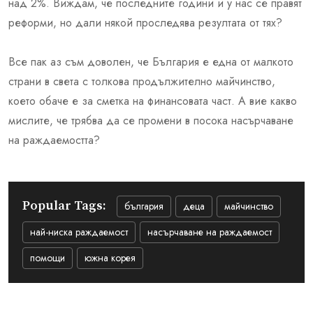
над 2%. Виждам, че последните години и у нас се правят
реформи, но дали някой проследява резултата от тях?
Все пак аз съм доволен, че България е една от малкото
страни в света с толкова продължително майчинство,
което обаче е за сметка на финансовата част. А вие какво
мислите, че трябва да се промени в посока насърчаване
на раждаемостта?
Popular Tags:
българия
деца
майчинство
най-ниска раждаемост
насърчаване на раждаемост
помощи
южна корея