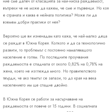
ние сме далеч от класацията за най-ниска раждаемост,
въпреки че не може да кажем, че сме и първенци. Но коя
е страната и каква е нейната политика? Може ли да
вземем добри практики от нея?
Вероятно ще ви изненадам като кажа, че най-малко деца
се раждат в Южна Корея. Колкото и да са технологично
развити, то проблемът с постоянно намаляващото
население е голям. По последните проучвания
раждаемостта е спаднала от около 0,82% на 0,78% на
жена, което не изглежда много. Но правителството
твърди, че ако темпът се запази, то до края на века
населението им ще спадне двойно.
В Южна Корея се работи за насърчаване на
раждаемостта от повече от 15 години. В социалната