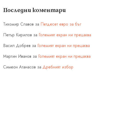
Последни коментари
Тихомир Славов
за
Петдесет евро за бъг
Петър Кирилов
за
Големият екран ни прецаква
Васил Добрев
за
Големият екран ни прецаква
Мартин Иванов
за
Големият екран ни прецаква
Симеон Атанасов
за
Дребният избор
Блога на Стоил Ганчев