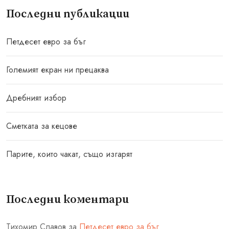
Последни публикации
Петдесет евро за бъг
Големият екран ни прецаква
Дребният избор
Сметката за кецове
Парите, които чакат, също изгарят
Последни коментари
Тихомир Славов
за
Петдесет евро за бъг