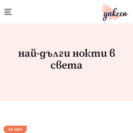
Skip
to
content
най-дълги нокти в
света
ЗА МЕН