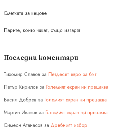
Сметката за кецове
Парите, които чакат, също изгарят
Последни коментари
Тихомир Славов
за
Петдесет евро за бъг
Петър Кирилов
за
Големият екран ни прецаква
Васил Добрев
за
Големият екран ни прецаква
Мартин Иванов
за
Големият екран ни прецаква
Симеон Атанасов
за
Дребният избор