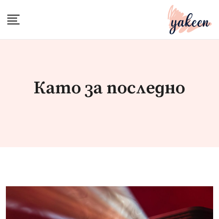
Skip
to
content
Като за последно