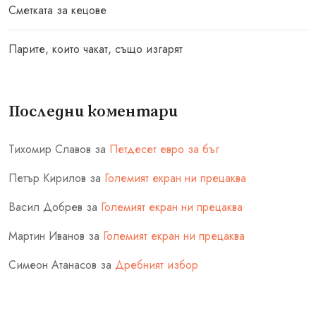
Сметката за кецове
Парите, които чакат, също изгарят
Последни коментари
Тихомир Славов
за
Петдесет евро за бъг
Петър Кирилов
за
Големият екран ни прецаква
Васил Добрев
за
Големият екран ни прецаква
Мартин Иванов
за
Големият екран ни прецаква
Симеон Атанасов
за
Дребният избор