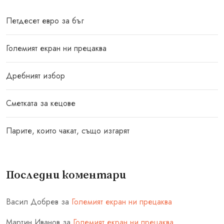
Петдесет евро за бъг
Големият екран ни прецаква
Дребният избор
Сметката за кецове
Парите, които чакат, също изгарят
Последни коментари
Васил Добрев
за
Големият екран ни прецаква
Мартин Иванов
за
Големият екран ни прецаква